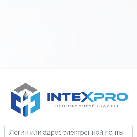
Зайти на Сис
Пропустить и перейти к созданию новой учетной 
Логин или адрес электронной почты