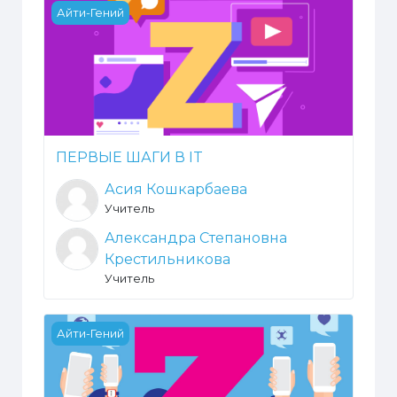
ПЕРВЫЕ ШАГИ В IT
Айти-Гений
ПЕРВЫЕ ШАГИ В IT
Асия Кошкарбаева
Учитель
Александра Степановна
Крестильникова
Учитель
Первые шаги в ИТ 2 2023-2024
Айти-Гений